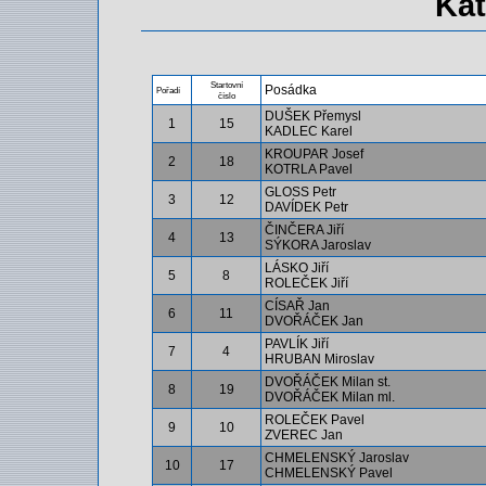
Kat
Startovní
Posádka
Pořadí
číslo
DUŠEK Přemysl
1
15
KADLEC Karel
KROUPAR Josef
2
18
KOTRLA Pavel
GLOSS Petr
3
12
DAVÍDEK Petr
ČINČERA Jiří
4
13
SÝKORA Jaroslav
LÁSKO Jiří
5
8
ROLEČEK Jiří
CÍSAŘ Jan
6
11
DVOŘÁČEK Jan
PAVLÍK Jiří
7
4
HRUBAN Miroslav
DVOŘÁČEK Milan st.
8
19
DVOŘÁČEK Milan ml.
ROLEČEK Pavel
9
10
ZVEREC Jan
CHMELENSKÝ Jaroslav
10
17
CHMELENSKÝ Pavel