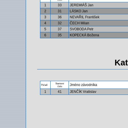
1
33
JEREMIÁŠ Jan
2
31
LÁSKO Jan
3
36
NEVAŘIL František
4
32
ČECH Milan
5
37
SVOBODA Petr
6
35
KOPECKÁ Božena
Kat
Startovní
Jméno závodníka
Pořadí
číslo
1
41
JENČÍK Vratislav