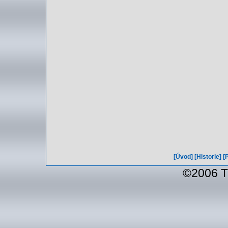
[Úvod]
[Historie]
[
©2006 T