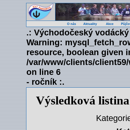
O nás
Aktuality
Akce
Půjčo
.: Východočeský vodácký
Warning
: mysql_fetch_ro
resource, boolean given i
/var/www/clients/client5
on line
6
- ročník :.
Výsledková listi
Kategori