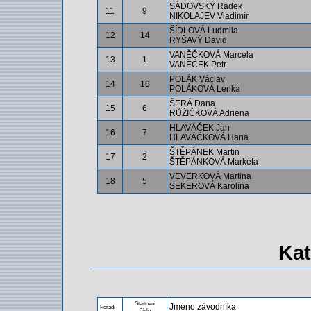
SÁDOVSKÝ Radek
11
9
NIKOLAJEV Vladimír
ŠÍDLOVÁ Ludmila
12
14
RYŠAVÝ David
VANĚČKOVÁ Marcela
13
1
VANĚČEK Petr
POLÁK Václav
14
16
POLÁKOVÁ Lenka
ŠERÁ Dana
15
6
RŮŽIČKOVÁ Adriena
HLAVÁČEK Jan
16
7
HLAVÁČKOVÁ Hana
ŠTĚPÁNEK Martin
17
2
ŠTĚPÁNKOVÁ Markéta
VEVERKOVÁ Martina
18
5
SEKEROVÁ Karolína
Kat
Startovní
Jméno závodníka
Pořadí
číslo