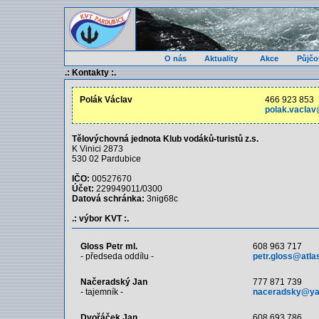
O nás
Aktuality
Akce
Půjčo
.: Kontakty :.
Polák Václav
466 923 853
polak.vaclav
Tělovýchovná jednota Klub vodáků-turistů z.s.
K Vinici 2873
530 02 Pardubice
IČO:
00527670
Účet:
229949011/0300
Datová schránka:
3nig68c
.: výbor KVT :.
Gloss Petr ml.
608 963 717
- předseda oddílu -
petr.gloss@atla
Načeradský Jan
777 871 739
- tajemník -
naceradsky@ya
Dvořáček Jan
608 693 786