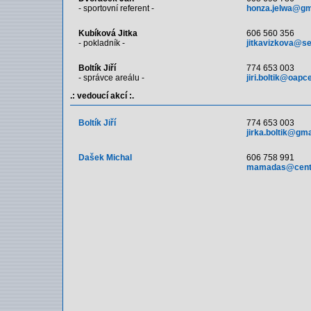
- sportovní referent -
honza.jelwa@gm
Kubíková Jitka
606 560 356
- pokladník -
jitkavizkova@s
Boltík Jiří
774 653 003
- správce areálu -
jiri.boltik@oapc
.: vedoucí akcí :.
Boltík Jiří
774 653 003
jirka.boltik@gm
Dašek Michal
606 758 991
mamadas@cent