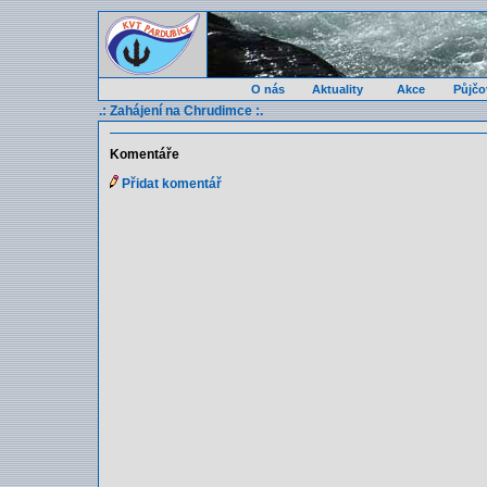
O nás
Aktuality
Akce
Půjčo
.: Zahájení na Chrudimce :.
Komentáře
Přidat komentář