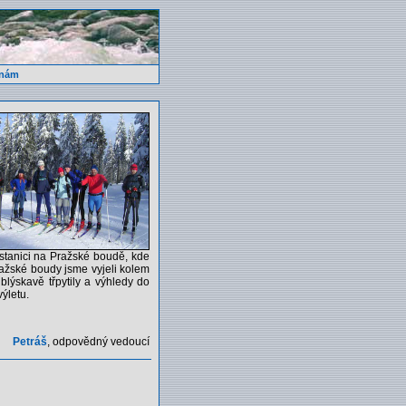
 nám
 stanici na Pražské boudě, kde
ažské boudy jsme vyjeli kolem
blýskavě třpytily a výhledy do
ýletu.
Petráš
, odpovědný vedoucí