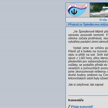
O nás
.: Přejezd ze Špindlerova mlýn
„
Ve Špindlerově Mlýně pře
opravdu posoudit nemohli. P
obloha začala protrhávat, sl
vytvářely parádní zimní atmosf
Vydali jsme se vzhůru p
Pláně až k bufetu na rozcestí
stylu si přišli na své. Sníh 
sjezd z Liščí hory, přes kter
především pro sebevražedné j
osůbky, se podařilo přistát d
veselých a poťouchlých poznám
jsme zkonzumovali veškerou d
druhé hodiny směrem na Černou
krkonošských údolí byly úžasn
Jak si zalyžoval, tak zapsal
Komentáře
Přidat komentář