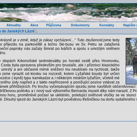
Aktuality
Akce
Půjčovna
Dokumenty
Kontakty
Napište
a do Janských Lázní :.
krásně je v zimě, když je zákaz vycházení…
“ Tuto zkušenost jsme tedy
o příjezdu na parkoviště a točnu Ski-busu ve Sv. Petru se zatažená
uneční paprsky nás začaly šimrat po tvářích a spolu s umrzlým sněhem
éru.
o stopách Krkonošské sedmdesátky po horské cestě přes Hromovku,
. Cesta byla upravena především pro bruslaře, ale i příznivci klasického
byl umrzlý a ani občasné mírné sněžení mu neubíralo na rychlosti, takže
ou jsme vyrazili od kiosku na rozcestí, kolem Lyžařské boudy byl určen
ezdce (-kyně) typu kamikadze a i některým mistrům lyžařům, včetně mé
o sněhu ústy napřed a z takto nepřirozené a ponižující pozice vstávat za
ek přihlížejících. Po trochu vyčerpávajícím sjezdu jsme navštívili občerstvovací
ršťkovou polévku a i nový sud výborného Bernarda museli díky nám narazit. Z Pr
 horu, proměnlivé počasí se uklidnilo, poletující sněhové vločky se ve slunci 
é. Dlouhý sjezd do Janských Lázní byl pověstnou třešničkou na dortu vydařeného v