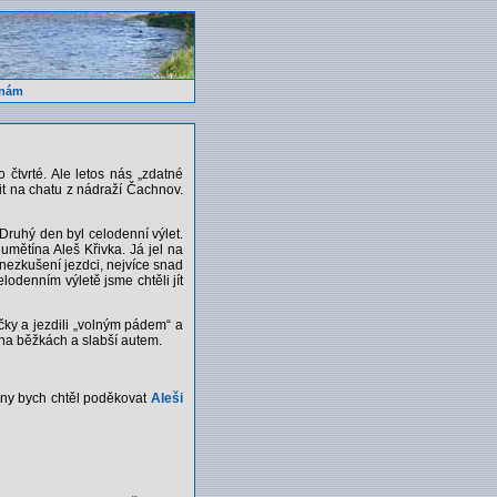
 nám
 čtvrté. Ale letos nás „zdatné
vit na chatu z nádraží Čachnov.
Druhý den byl celodenní výlet.
umětína Aleš Křivka. Já jel na
 nezkušení jezdci, nejvíce snad
elodenním výletě jsme chtěli jít
čky a jezdili „volným pádem“ a
 na běžkách a slabší autem.
niny bych chtěl poděkovat
Aleši