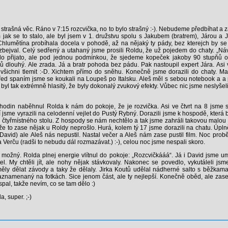
 strašná věc. Ráno v 7:15 rozcvička, no to bylo strašný :-). Nebudeme předbíhat a
jak se to stalo, ale byl jsem v 1. družstvu spolu s Jakubem (bratrem), Járou 
lumětína probíhala docela v pohodě, až na nějaký ty pády, bez kterejch by se 
ejval. Celý sedřený a utahaný jsme prosili Roldu, že už pojedem do chaty. „Návr
bylo přijato, ale pod jednou podmínkou, že sjedeme kopeček jakoby 90 stupňů o
 dlouhý. Ale zrada. Já a bratr pohoda bez pádu. Pak nastoupil expert Jára. Asi v
všichni tlemit :-D. Xichtem přímo do sněhu. Konečně jsme dorazili do chaty. 
Před spaním jsme se koukali na Loupeš po Italsku. Aleš měl s sebou notebook a a 
l tak extrémně hlasitý, že byly dokonalý zvukový efekty. Vůbec nic jsme neslyšeli. V
odin naběhnul Rolda k nám do pokoje, že je rozvička. Asi ve čtvrt na 8 jsme s
 jsme vyrazili na celodenní vejlet do Pustý Rybný. Dorazili jsme k hospodě, která
 čtyřmístného stolu. Z hospody se nám nechtělo a tak jsme zahráli takovou malou h
 to zase nějak u Roldy neprošlo. Hurá, kolem tý 17 jsme dorazili na chatu. Úpln
 a David) ale Aleš nás nepustil. Nastal večer a Aleš nám zase pustil film. Noc pr
Verču (radši to nebudu dál rozmazávat.) :-), celou noc jsme nespali skoro.
í možný. Rolda plnej energie vlítnul do pokoje: „Rozcvičkááá“. Já i David jsme u
tel. My chtěli jít, ale nohy nějak stávkovaly. Nakonec se povedlo, vykutáleli js
měly dělat závody a taky že dělaly. Jirka Koutů udělal nádherné salto s běžkama
zaznamenaný na fotkách. Sice jenom část, ale ty nejlepší. Konečně oběd, ale zas
pal, takže nevím, co se tam dělo :)
a, super. ;-)