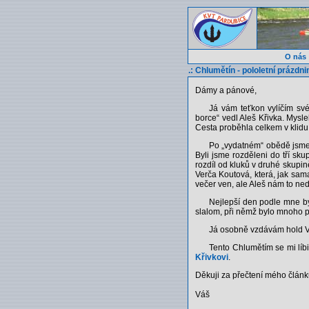
O nás
.: Chlumětín - pololetní prázdnin
Dámy a pánové,
Já vám teťkon vylíčím sv
borce“ vedl Aleš Křivka. Mysle
Cesta proběhla celkem v klidu
Po „vydatném“ obědě jsme š
Byli jsme rozděleni do tří sk
rozdíl od kluků v druhé skupin
Verča Koutová, která, jak sama 
večer ven, ale Aleš nám to ned
Nejlepší den podle mne by
slalom, při němž bylo mnoho pa
Já osobně vzdávám hold Ver
Tento Chlumětím se mi líbi
Křivkovi
.
Děkuji za přečtení mého člán
Váš