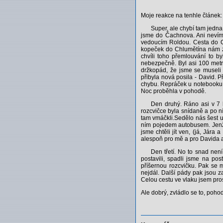
Moje reakce na tenhle článek:
Super, ale chybí tam jedna
jsme do Čachnova. Ani nevím 
vedoucím Roldou. Cesta do Ch
kopeček do Chlumětína nám zb
chvíli toho přemlouvání to 
nebezpečně. Byl asi 100 metrů
držkopád, že jsme se museli 
přibyla nová posila - David. 
chybu. Repráček u notebooku by
Noc proběhla v pohodě.
Den druhý. Ráno asi v 7 h
rozcvičce byla snídaně a po ní
tam vmáčkli.Sedělo nás šest u
ním pojedem autobusem. Jenže
jsme chtěli jít ven, (já, Jára
alespoň pro mě a pro Davida a 
Den třetí. No to snad nen
postavili, spadli jsme na pos
příšernou rozcvičku. Pak se 
nejdál. Další pády pak jsou 
Celou cestu ve vlaku jsem pros
Ale dobrý, zvládlo se to, pohod