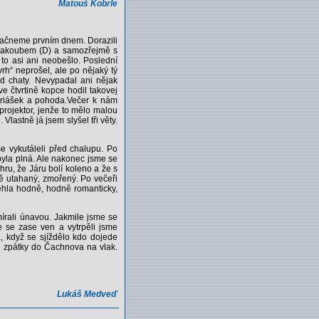
Matouš Kobrle
 začneme prvním dnem. Dorazili
a Jakoubem (D) a samozřejmě s
to asi ani neobešlo. Poslední
h“ neprošel, ale po nějaký tý
d chaty. Nevypadal ani nějak
e čtvrtině kopce hodil takovej
Mariášek a pohoda.Večer k nám
projektor, jenže to mělo malou
lastně já jsem slyšel tři věty.
e vykutáleli před chalupu. Po
 byla plná. Ale nakonec jsme se
ru, že Járu bolí koleno a že s
ě utahaný, zmořený. Po večeři
oběhla hodně, hodně romanticky,
mírali únavou. Jakmile jsme se
me se zase ven a vytrpěli jsme
, když se sjíždělo kdo dojede
e zpátky do Čachnova na vlak.
Lukáš Medveď