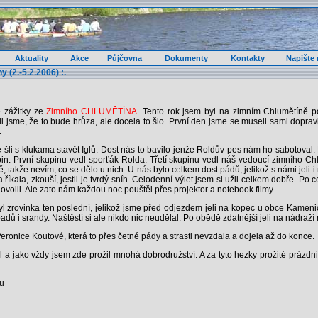
Aktuality
Akce
Půjčovna
Dokumenty
Kontakty
Napište
y (2.-5.2.2006) :.
é zážitky ze
Zimního CHLUMĚTÍNA
. Tento rok jsem byl na zimním Chlumětíně po
li jsme, že to bude hrůza, ale docela to šlo. První den jsme se museli sami dopra
.
li s klukama stavět Iglů. Dost nás to bavilo jenže Roldův pes nám ho sabotoval. 
upin. První skupinu vedl sporťák Rolda. Třetí skupinu vedl náš vedoucí zimního Chl
ě, takže nevím, co se dělo u nich. U nás bylo celkem dost pádů, jelikož s námi jeli i
říkala, zkouší, jestli je tvrdý sníh. Celodenní výlet jsem si užil celkem dobře. Po c
ovolil. Ale zato nám každou noc pouštěl přes projektor a notebook filmy.
l zrovinka ten poslední, jelikož jsme před odjezdem jeli na kopec u obce Kameni
dů i srandy. Naštěstí si ale nikdo nic neudělal. Po obědě zdatnější jeli na nádraží
onice Koutové, která to přes četné pády a strasti nevzdala a dojela až do konce.
l a jako vždy jsem zde prožil mnohá dobrodružství. A za tyto hezky prožité prázd
ku