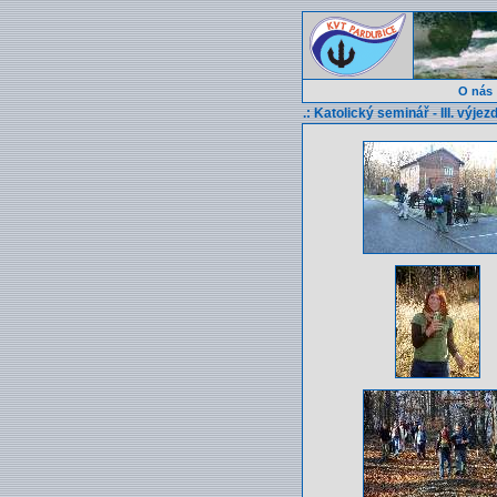
O nás
.: Katolický seminář - III. výje