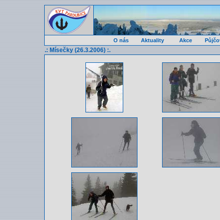
O nás
Aktuality
Akce
Půjčo
.: Mísečky (26.3.2006) :.