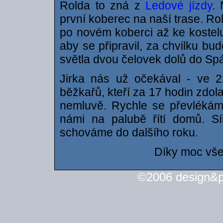
Rolda to zná z
Ledové jízdy
. 
první koberec na naší trase. Ro
po novém koberci až ke kostelu
aby se připravil, za chvilku bu
světla dvou čelovek dolů do Sp
Jirka nás už očekával - ve 22
běžkařů, kteří za 17 hodin zdol
nemluvě. Rychle se převléká
námi na palubě řítí domů. Síl
schováme do dalšího roku.
Díky moc všem
©2006 design&