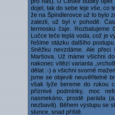
pro nás). U České budky opět d
dojel, tak do sebe leje vše, co te
že na Špindlerovce už to bylo z
zalezli, už byl v pohodě. Č
termosku čaje. Rozbalujeme čo
Lučce teče teplá voda, což je v
řešíme otázku dalšího postupu
Sněžku nevzdáme. Ale přeci 
Maršova. Už máme všichni dos
nakonec vítězí varianta „vrchol
dělat :-) a všichni svorně maž
jsme se objevili neuvěřitelně b
však lyže bereme do rukou co
příznivé podmínky, moc nef
nasmekáno, prostě paráda (a
nezbavili). Během výstupu se s
slunce, snad příště.