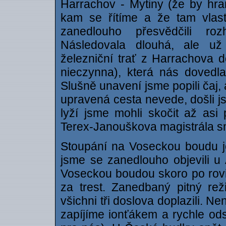
Harrachov - Mytiny (že by hran
kam se řítíme a že tam vla
zanedlouho přesvědčili roz
Následovala dlouhá, ale už
železniční trať z Harrachova 
nieczynna), která nás dovedl
Slušně unavení jsme popili čaj, a
upravená cesta nevede, došli 
lyží jsme mohli skočit až asi 
Terex-Janouškova magistrála s
Stoupání na Voseckou boudu j
jsme se zanedlouho objevili u 
Voseckou boudou skoro po rovi
za trest. Zanedbaný pitný re
všichni tři doslova doplazili. 
zapíjíme ionťákem a rychle od