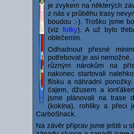
je zvykem na některých záv
z nás v průběhu trasy nevym
boudou :-). Trošku jsme bo
(viz
fotky
). A už bylo tře
oblečením.
Odhadnout přesné minim
potřebovat je asi nemožné, 
různým nárokům na přís
nakonec startovali nalehk
flísku a náhradní ponožky
čajem, džusem a ionťákem.
jsme plánovali na trase 
(kokína), rohlíky a přeci 
CarboSnack.
Na závěr příprav jsme ještě u s
západu slunce a zapadli jsme 