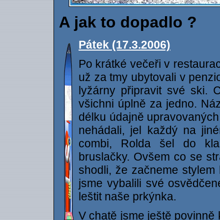
A jak to dopadlo ?
Pátek (17.3.2006)
Po krátké večeři v restaur
už za tmy ubytovali v penz
lyžárny připravit své ski. 
všichni úplně za jedno. Náz
délku údajně upravovaných 
nehádali, jel každý na jin
combi, Rolda šel do kla
bruslačky. Ovšem co se str
shodli, že začneme stylem 
jsme vybalili své osvědčené
leštit naše prkýnka.
V chatě jsme ještě povinně 