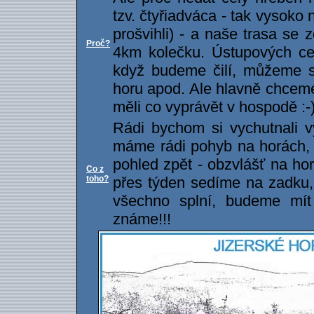
tzv. čtyřiadváca - tak vysoko 
prošvihli) - a naše trasa se 
Proč?
4km kolečku. Ústupových ce
když budeme čilí, můžeme si
horu apod. Ale hlavně chceme
měli co vyprávět v hospodě :-
Rádi bychom si vychutnali v
máme rádi pohyb na horách, 
pohled zpět - obzvlášť na hor
Co z
toho?
přes týden sedíme na zadku,
všechno splní, budeme mít
známe!!!