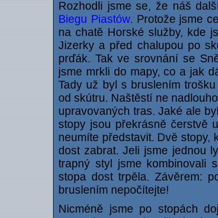
Rozhodli jsme se, že náš dalš
Biegu Piastów
. Protože jsme ce
na chatě Horské služby, kde js
Jizerky a před chalupou po skú
prďák. Tak ve srovnání se Sně
jsme mrkli do mapy, co a jak dá
Tady už byl s bruslením trošku 
od skútru. Naštěstí ne nadlouho,
upravovaných tras. Jaké ale byl
stopy jsou překrásně čerstvě up
neumíte představit. Dvě stopy, 
dost zabrat. Jeli jsme jednou l
trapný styl jsme kombinovali 
stopa dost trpěla. Závěrem: p
bruslením nepočítejte!
Nicméně jsme po stopách doje