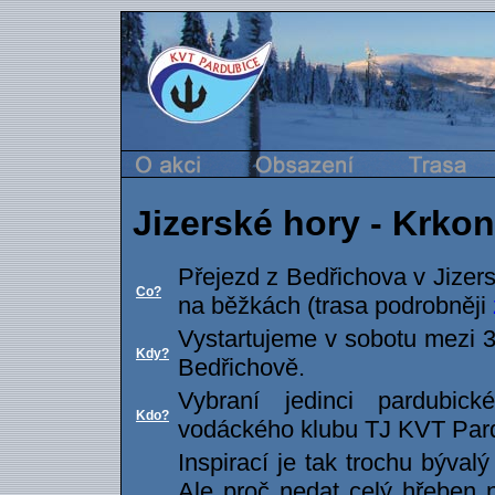
Jizerské hory - Krko
Přejezd z Bedřichova v Jizer
Co?
na běžkách (trasa podrobněji
Vystartujeme v sobotu mezi 3
Kdy?
Bedřichově.
Vybraní jedinci pardubi
Kdo?
vodáckého klubu TJ KVT Par
Inspirací je tak trochu býval
Ale proč nedat celý hřeben n