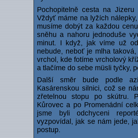
Pochopitelně cesta na Jizeru 
Vždyť máme na lyžích nálepky, 
musíme dobýt za každou cenu
sněhu a nahoru jednoduše vyd
minut. I když, jak víme už o
nebude, neboť je mlha taková, 
vrchol, kde fotíme vrcholový kř
a tlačíme do sebe müsli tyčky, p
Další směr bude podle az
Kasárenskou silnici, což se nám 
zřetelnou stopu po skútru. 
Kůrovec a po Promenádní celk
jsme byli odchyceni repor
vyzpovídal, jak se nám jede, j
postup.