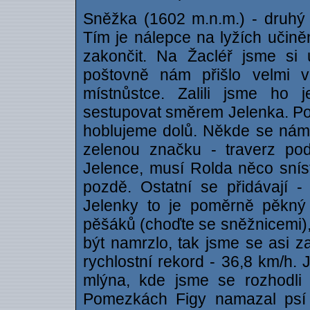
Sněžka (1602 m.n.m.) - druhý v
Tím je nálepce na lyžích učin
zakončit. Na Žacléř jsme si 
poštovně nám přišlo velmi v
místnůstce. Zalili jsme ho 
sestupovat směrem Jelenka. Po
hoblujeme dolů. Někde se nám c
zelenou značku - traverz po
Jelence, musí Rolda něco sníst 
pozdě. Ostatní se přidávají 
Jelenky to je poměrně pěkný
pěšáků (choďte se sněžnicemi)
být namrzlo, tak jsme se asi 
rychlostní rekord - 36,8 km/h.
mlýna, kde jsme se rozhodli d
Pomezkách Figy namazal psí 