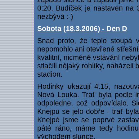
0:20. Budíček je nastaven na
nezbývá :-)
Sobota (18.3.2006) - Den D
Snad proto, že teplo stoupá 
nepomohlo ani otevřené střešní
kvalitní, nicméně vstávání nebyl
stlačili nějaký rohlíky, naházeli
stadion.
Hodinky ukazují 4:15, nazou
Nová Louka. Trať byla podle i
odpoledne, což odpovídalo. Si
Knejpu se jelo dobře - trať byla
Knejpě jsme se poprvé zastavil
páté ráno, máme tedy hodinu
východem slunce.