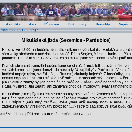
Aktuality
Akce
Půjčovna
Dokumenty
Kontakty
Napište
Pardubice (3.12.2005) :.
Mikulášská jízda (Sezemice - Pardubice)
Na sraz ve 13:00 na loděnici dorazilo celkem devět skalních vodáků a znalc
sám velký předseda a náčelník Honzanáč, Dáda Šerých, Máma s Janičkou, Pája 
juniorem. Do místa startu v Sezemicích na mostě jsme se dopravili dvěmi plně na
Prvních sto metrů zamrzlé Loučné jsme se statečně probíjeli ledovým příkrovem,
velkých komplikací jsme dorazili do hospody "U kapličky" v Počáplech. V hospůd
tradiční nápoje (pivo, svařák i čaj s Rumem) chutnaly báječně. Z hospůdky jsme v
hodiny odpolední za svitu měsíce, hvězdiček a v hospodě vyžebraných svíček. P
jen chvilku a zmrzlý byl jen porcelán na naší lodi (Dáda), které nepomáhaly ani 
(Rum, Myslivec, Jim Beam), ani zahřívání chodidel hýžďovými svaly samotného p
Na loděnici jsme přijeli kolem sedmé hodiny beze ztrát na životech a šli to zapí
tak Dáda tam dobelhala, neb se na ní začala zvolna projevovat posmrtná ztuhlo
Cituji zápis : „
Můj milý deníčku, měla jsem dvě hodiny nohy v prdeli a už 
zadokumentovaný rezignovaný povzdech: „
...v sedě to zaplatím, ve stoje budu čůra
už se těím na příští rok. Jak to viděl a slyšel, tak i zapsal