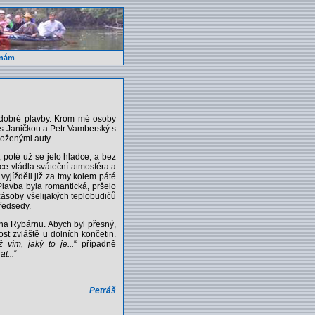
 nám
ů dobré plavby. Krom mé osoby
s Janičkou a Petr Vamberský s
loženými auty.
 poté už se jelo hladce, a bez
ce vládla sváteční atmosféra a
yjížděli již za tmy kolem páté
lavba byla romantická, pršelo
zásoby všelijakých teplobudičů
ředsedy.
t na Rybárnu. Abych byl přesný,
st zvláště u dolních končetin.
vím, jaký to je...
“ případně
t...
“
Petráš