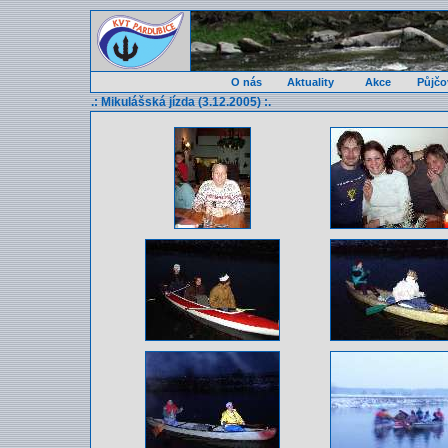
O nás
Aktuality
Akce
Půjčo
.: Mikulášská jízda (3.12.2005) :.